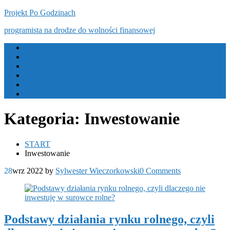
Projekt Po Godzinach
programista na drodze do wolności finansowej
START
O mnie
Moje produkty
Narzędzia
Czytelnia
Współpraca
Kategoria:
Inwestowanie
START
Inwestowanie
28
wrz 2022
by
Sylwester Wieczorkowski
0 Comments
Podstawy działania rynku rolnego, czyli