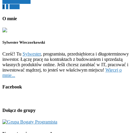
Czytaj dalej →
Stronicowanie
1
2
Dalej
wpisów
O mnie
Sylwester Wieczorkowski
Cześć! Tu
Sylwester
, programista, przedsiębiorca i długoterminowy
inwestor. Łączę pracę na kontraktach z budowaniem i sprzedażą
własnych produktów online. Jeśli chcesz zarabiać w IT, pracować i
inwestować mądrzej, to jesteś we właściwym miejscu!
Więcej o
mnie...
Facebook
Dołącz do grupy