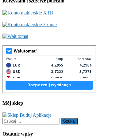
Korzystam i szczerze polecam
Mój sklep
Szukaj:
Ostatnie wpisy