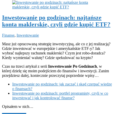
Inwestowanie po godzinach: najtańsze
konta maklerskie, czyli gdzie kupić ETF?
Finanse
,
Inwestowanie
Masz już opracowaną strategię inwestycyjną, ale co z jej realizacją?
Gdzie inwestować w europejskie i amerykańskie ETF-y? Jak
wybrać najlepszy rachunek maklerski? Czym jest robo-doradca?
Kiedy wymieniać walutę? Gdzie spekulować na krypto?
Czas na trzeci artykuł z serii
Inwestowanie Po Godzinach
, w
której dzielę się moim podejściem do finansów i inwestycji. Zanim
przejdziesz dalej, koniecznie przeczytaj poprzednie wpisy…
Inwestowanie po godzinach: jak zacząć i skąd czerpać wiedzę
o finansach?
Inwestowanie po godzinach: portfel programisty, czyli w co
inwestować i jak kontrolować finanse?
Opisałem w nich…