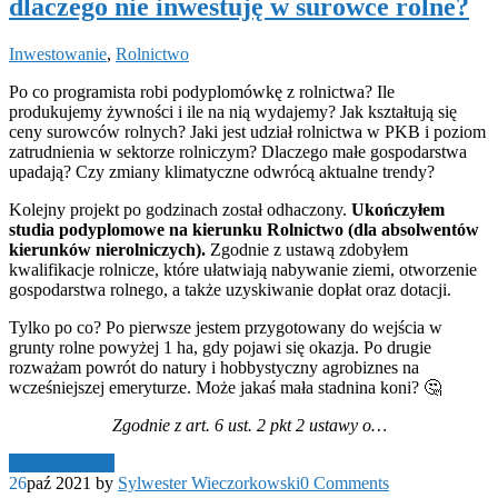
dlaczego nie inwestuję w surowce rolne?
Inwestowanie
,
Rolnictwo
Po co programista robi podyplomówkę z rolnictwa? Ile
produkujemy żywności i ile na nią wydajemy? Jak kształtują się
ceny surowców rolnych? Jaki jest udział rolnictwa w PKB i poziom
zatrudnienia w sektorze rolniczym? Dlaczego małe gospodarstwa
upadają? Czy zmiany klimatyczne odwrócą aktualne trendy?
Kolejny projekt po godzinach został odhaczony.
Ukończyłem
studia podyplomowe na kierunku Rolnictwo (dla absolwentów
kierunków nierolniczych).
Zgodnie z ustawą zdobyłem
kwalifikacje rolnicze, które ułatwiają nabywanie ziemi, otworzenie
gospodarstwa rolnego, a także uzyskiwanie dopłat oraz dotacji.
Tylko po co? Po pierwsze jestem przygotowany do wejścia w
grunty rolne powyżej 1 ha, gdy pojawi się okazja. Po drugie
rozważam powrót do natury i hobbystyczny agrobiznes na
wcześniejszej emeryturze. Może jakaś mała stadnina koni? 🤔
Zgodnie z art. 6 ust. 2 pkt 2 ustawy o…
Czytaj dalej →
26
paź 2021
by
Sylwester Wieczorkowski
0 Comments