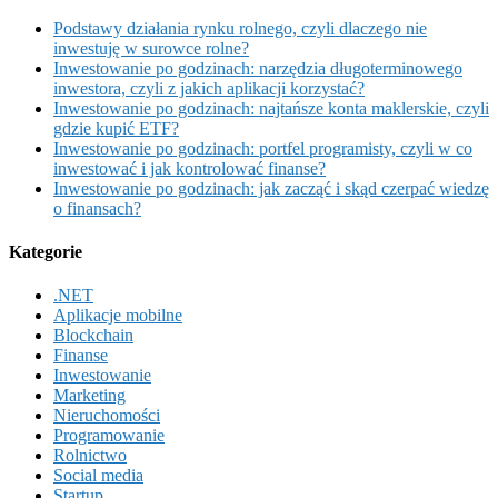
Podstawy działania rynku rolnego, czyli dlaczego nie
inwestuję w surowce rolne?
Inwestowanie po godzinach: narzędzia długoterminowego
inwestora, czyli z jakich aplikacji korzystać?
Inwestowanie po godzinach: najtańsze konta maklerskie, czyli
gdzie kupić ETF?
Inwestowanie po godzinach: portfel programisty, czyli w co
inwestować i jak kontrolować finanse?
Inwestowanie po godzinach: jak zacząć i skąd czerpać wiedzę
o finansach?
Kategorie
.NET
Aplikacje mobilne
Blockchain
Finanse
Inwestowanie
Marketing
Nieruchomości
Programowanie
Rolnictwo
Social media
Startup