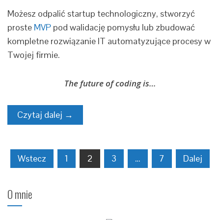
Możesz odpalić startup technologiczny, stworzyć
proste
MVP
pod walidację pomysłu lub zbudować
kompletne rozwiązanie IT automatyzujące procesy w
Twojej firmie.
The future of coding is…
Czytaj dalej →
Stronicowanie
Wstecz
1
2
3
…
7
Dalej
wpisów
O mnie