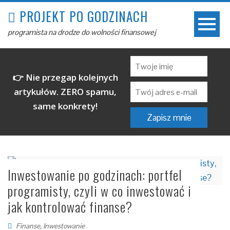
PROJEKT PO GODZINACH
programista na drodze do wolności finansowej
👉 Nie przegap kolejnych
artykułów. ZERO spamu,
same konkrety!
Inwestowanie po godzinach: portfel
programisty, czyli w co inwestować i
jak kontrolować finanse?
Finanse
,
Inwestowanie